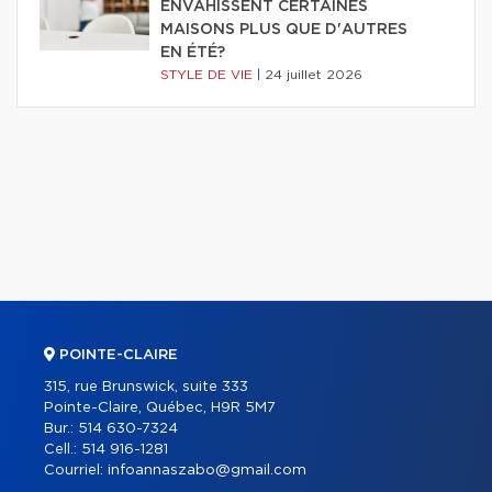
ENVAHISSENT CERTAINES
MAISONS PLUS QUE D'AUTRES
EN ÉTÉ?
STYLE DE VIE
|
24 juillet 2026
POINTE-CLAIRE
315, rue Brunswick, suite 333
Pointe-Claire, Québec, H9R 5M7
Bur.:
514 630-7324
Cell.:
514 916-1281
Courriel:
infoannaszabo@gmail.com