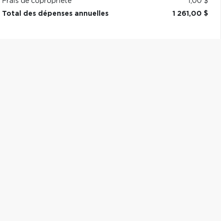
Frais de copropriété
1,00 $
Total des dépenses annuelles
1 261,00 $