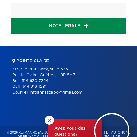
NOTE LÉGALE
POINTE-CLAIRE
315, rue Brunswick, suite 333
Pointe-Claire, Québec, H9R 5M7
Bur.:
514 630-7324
Cell.:
514 916-1281
Courriel:
infoannaszabo@gmail.com
×
Avez-vous des
© 2026 RE/MAX ROYAL JORDAN – FRANCHISÉ INDÉPENDANT ET AUTONOME
questions?
DE RE/MAX QUÉBEC – TOUS DROITS RÉSERVÉS -
POLITIQUE DE